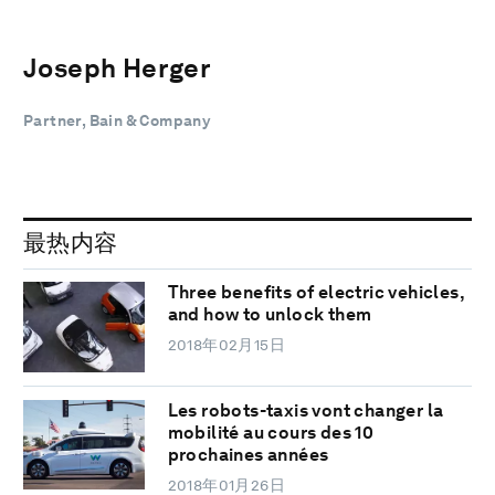
Joseph Herger
Partner, Bain & Company
最热内容
Three benefits of electric vehicles,
and how to unlock them
2018年02月15日
Les robots-taxis vont changer la
mobilité au cours des 10
prochaines années
2018年01月26日