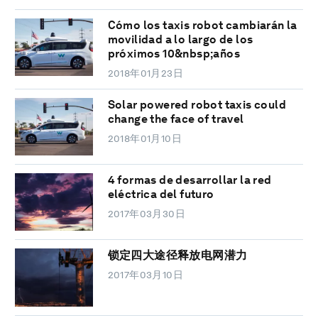
Cómo los taxis robot cambiarán la
movilidad a lo largo de los
próximos 10&nbsp;años
2018年01月23日
Solar powered robot taxis could
change the face of travel
2018年01月10日
4 formas de desarrollar la red
eléctrica del futuro
2017年03月30日
锁定四大途径释放电网潜力
2017年03月10日