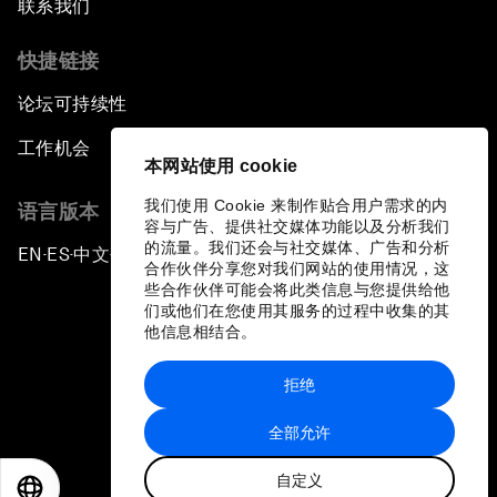
联系我们
快捷链接
论坛可持续性
工作机会
本网站使用 cookie
我们使用 Cookie 来制作贴合用户需求的内
语言版本
容与广告、提供社交媒体功能以及分析我们
的流量。我们还会与社交媒体、广告和分析
EN
ES
中文
日本語
▪
▪
▪
合作伙伴分享您对我们网站的使用情况，这
些合作伙伴可能会将此类信息与您提供给他
们或他们在您使用其服务的过程中收集的其
他信息相结合。
拒绝
隐私政策和服务条款
全部允许
站点地图
自定义
©
2026
世界经济论坛
EN
ES
中文
日本語