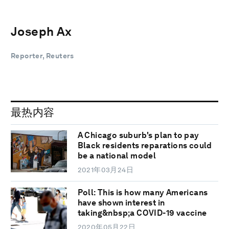
Joseph Ax
Reporter, Reuters
最热内容
A Chicago suburb's plan to pay
Black residents reparations could
be a national model
2021年03月24日
Poll: This is how many Americans
have shown interest in
taking&nbsp;a COVID-19 vaccine
2020年05月22日