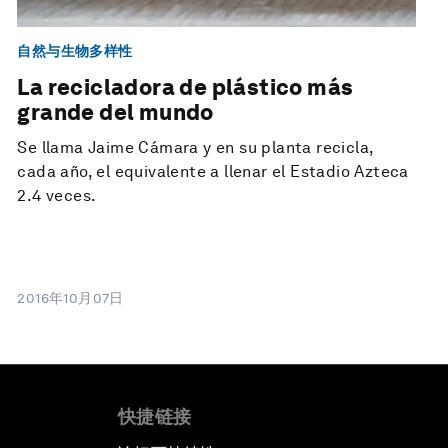
自然与生物多样性
La recicladora de plástico más
grande del mundo
Se llama Jaime Cámara y en su planta recicla,
cada año, el equivalente a llenar el Estadio Azteca
2.4 veces.
2016年10月07日
快捷链接