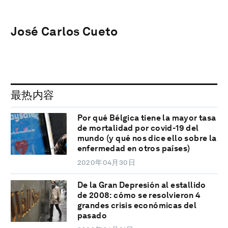
José Carlos Cueto
最热内容
Por qué Bélgica tiene la mayor tasa
de mortalidad por covid-19 del
mundo (y qué nos dice ello sobre la
enfermedad en otros países)
2020年04月30日
De la Gran Depresión al estallido
de 2008: cómo se resolvieron 4
grandes crisis económicas del
pasado