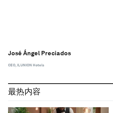
José Ángel Preciados
CEO, ILUNION Hotels
最热内容