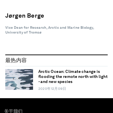
Jørgen Berge
Vice Dean for Research, Arctic and Marine Biology,
University of Tromsø
最热内容
Arctic Ocean: Climate change is
flooding the remote north with light
- and new species
2020年12月09日
关于我们