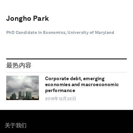
Jongho Park
PhD Candidate in Economics, University of Maryland
最热内容
Corporate debt, emerging
economies and macroeconomic
performance
2016年12月22日
关于我们