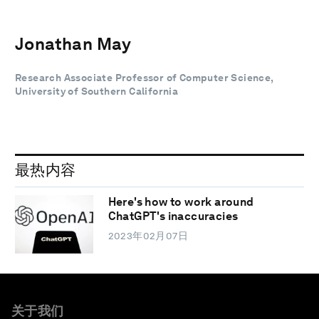
Jonathan May
Research Associate Professor of Computer Science,
University of Southern California
最热内容
Here's how to work around
ChatGPT's inaccuracies
2023年02月07日
关于我们