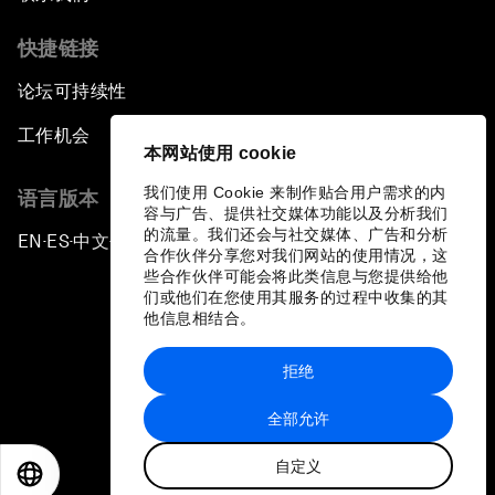
快捷链接
论坛可持续性
工作机会
本网站使用 cookie
我们使用 Cookie 来制作贴合用户需求的内
语言版本
容与广告、提供社交媒体功能以及分析我们
的流量。我们还会与社交媒体、广告和分析
EN
ES
中文
日本語
▪
▪
▪
合作伙伴分享您对我们网站的使用情况，这
些合作伙伴可能会将此类信息与您提供给他
们或他们在您使用其服务的过程中收集的其
他信息相结合。
拒绝
隐私政策和服务条款
全部允许
站点地图
自定义
©
2026
世界经济论坛
EN
ES
中文
日本語