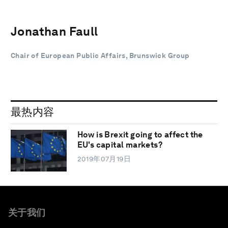
Jonathan Faull
Chair of European Public Affairs, Brunswick Group
最热内容
How is Brexit going to affect the
EU's capital markets?
2019年07月19日
关于我们