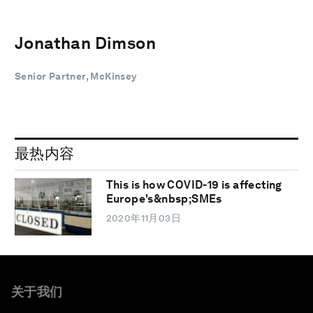
Jonathan Dimson
Senior Partner, McKinsey
最热内容
This is how COVID-19 is affecting
Europe's&nbsp;SMEs
2020年11月03日
关于我们