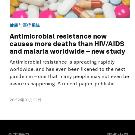
健康与医疗系统
Antimicrobial resistance now
causes more deaths than HIV/AIDS
and malaria worldwide – new study
Antimicrobial resistance is spreading rapidly
worldwide, and has even been likened to the next
pandemic – one that many people may not even be
aware is happening. A recent paper, publishe...
2022年01月21日