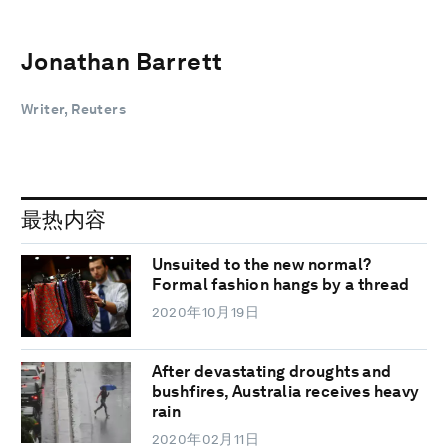
Jonathan Barrett
Writer, Reuters
最热内容
Unsuited to the new normal?
Formal fashion hangs by a thread
2020年10月19日
After devastating droughts and
bushfires, Australia receives heavy
rain
2020年02月11日