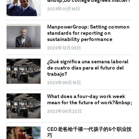
&nbsp;Do college degrees matter?
2023年01月16日
ManpowerGroup: Setting common
standards for reporting on
sustainability performance
2022年12月09日
¿Qué significa una semana laboral
de cuatro días para el futuro del
trabajo?
2022年06月15日
What does a four-day work week
mean for the future of work?&nbsp;
2022年05月22日
CEO老爸给千禧一代孩子的5个职业技
巧