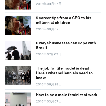
2016年09月27日
5 career tips from a CEO to his
millennial children
2016年09月07日
6 ways businesses can cope with
Brexit
2016年07月07日
The job for life model is dead.
Here's what millennials need to
know
2016年06月28日
How to be a male feminist at work
2016年03月07日