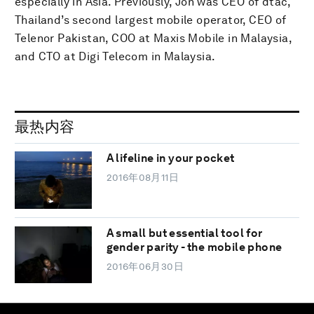
especially in Asia. Previously, Jon was CEO of dtac,
Thailand’s second largest mobile operator, CEO of
Telenor Pakistan, COO at Maxis Mobile in Malaysia,
and CTO at Digi Telecom in Malaysia.
最热内容
A lifeline in your pocket
2016年08月11日
A small but essential tool for
gender parity - the mobile phone
2016年06月30日