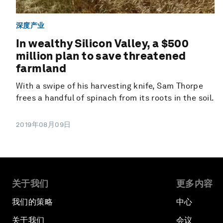
深度产业
In wealthy Silicon Valley, a $500
million plan to save threatened
farmland
With a swipe of his harvesting knife, Sam Thorpe
frees a handful of spinach from its roots in the soil.
2019年08月09日
关于我们
更多内容
我们的策略
中心
关于我们
会议