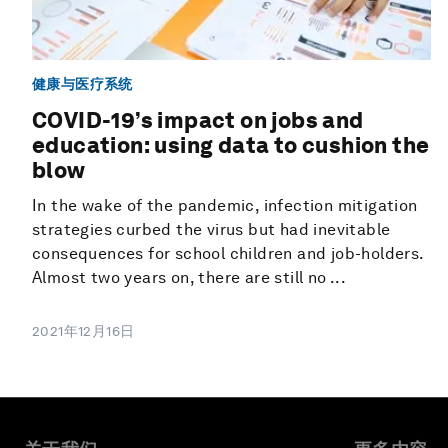
健康与医疗系统
COVID-19’s impact on jobs and
education: using data to cushion the
blow
In the wake of the pandemic, infection mitigation
strategies curbed the virus but had inevitable
consequences for school children and job-holders.
Almost two years on, there are still no ...
2021年12月16日