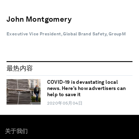
John Montgomery
Executive Vice President, Global Brand Safety, GroupM
最热内容
COVID-19 is devastating local
news. Here's how advertisers can
help to save it
2020年05月04日
关于我们