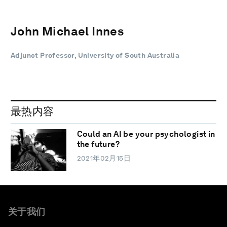
John Michael Innes
Adjunct Professor, University of South Australia
最热内容
Could an AI be your psychologist in
the future?
2021年02月15日
关于我们