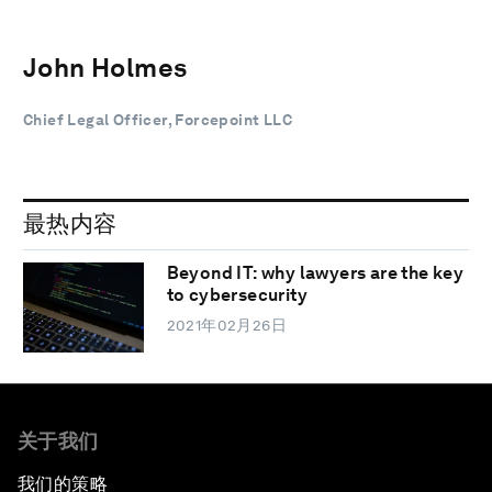
John Holmes
Chief Legal Officer, Forcepoint LLC
最热内容
Beyond IT: why lawyers are the key
to cybersecurity
2021年02月26日
关于我们
我们的策略