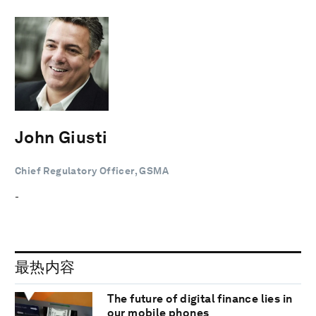
John Giusti
Chief Regulatory Officer, GSMA
-
最热内容
The future of digital finance lies in
our mobile phones