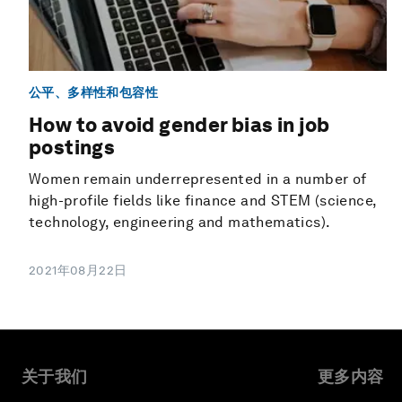
公平、多样性和包容性
How to avoid gender bias in job
postings
Women remain underrepresented in a number of
high-profile fields like finance and STEM (science,
technology, engineering and mathematics).
2021年08月22日
关于我们
更多内容