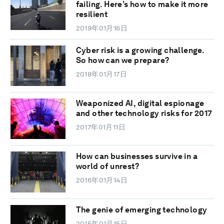
failing. Here’s how to make it more
resilient
2019年01月16日
Cyber risk is a growing challenge.
So how can we prepare?
2018年01月17日
Weaponized AI, digital espionage
and other technology risks for 2017
2017年01月11日
How can businesses survive in a
world of unrest?
2016年01月14日
The genie of emerging technology
2015年01月15日