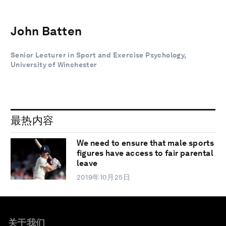
John Batten
Senior Lecturer in Sport and Exercise Psychology,
University of Winchester
最热内容
We need to ensure that male sports
figures have access to fair parental
leave
2019年10月25日
关于我们