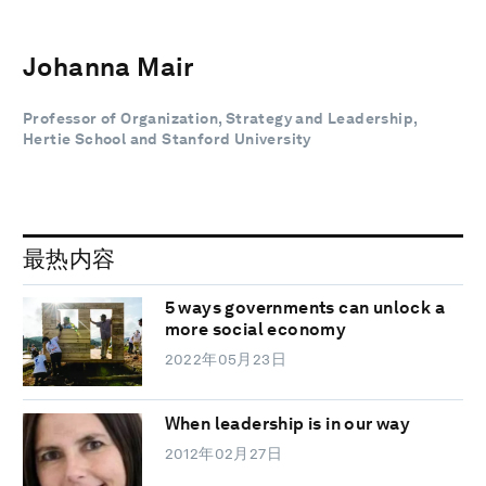
Johanna Mair
Professor of Organization, Strategy and Leadership,
Hertie School and Stanford University
最热内容
5 ways governments can unlock a
more social economy
2022年05月23日
When leadership is in our way
2012年02月27日