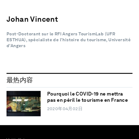
Johan Vincent
Post-Doctorant sur le RFI Angers TourismLab (UFR
ESTHUA), spécialiste de l'histoire du tourisme, Université
d'Angers
最热内容
Pourquoi le COVID-19 ne mettra
pas en péril le tourisme en France
2020年04月02日