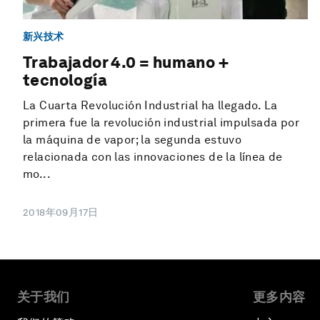
新兴技术
Trabajador 4.0 = humano +
tecnología
La Cuarta Revolución Industrial ha llegado. La
primera fue la revolución industrial impulsada por
la máquina de vapor; la segunda estuvo
relacionada con las innovaciones de la línea de
mo...
2018年09月17日
关于我们
更多内容