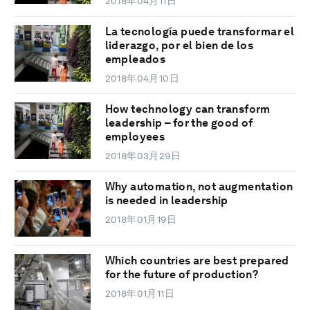
2018年04月11日
La tecnología puede transformar el
liderazgo, por el bien de los
empleados
2018年04月10日
How technology can transform
leadership – for the good of
employees
2018年03月29日
Why automation, not augmentation
is needed in leadership
2018年01月19日
Which countries are best prepared
for the future of production?
2018年01月11日