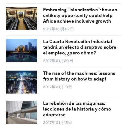
Embracing “islandization”: how an
unlikely opportunity could help
Africa achieve inclusive growth
2017年05月02日
La Cuarta Revolución Industrial
tendrá un efecto disruptivo sobre
el empleo, ¿pero cómo?
2017年01月30日
The rise of the machines: lessons
from history on how to adapt
2017年01月19日
La rebelión de las máquinas:
lecciones de la historia y cómo
adaptarse
2017年01月15日