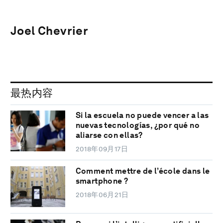
Joel Chevrier
最热内容
Si la escuela no puede vencer a las
nuevas tecnologías, ¿por qué no
aliarse con ellas?
2018年09月17日
Comment mettre de l’école dans le
smartphone ?
2018年06月21日