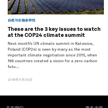
自然与生物多样性
These are the 3 key issues to watch
at the COP24 climate summit
Next month’s UN climate summit in Katowice,
Poland (COP24) is seen by many as the most
important climate negotiation since 2015, when
196 countries created a vision for a zero-carbon
futu...
2018年11月30日