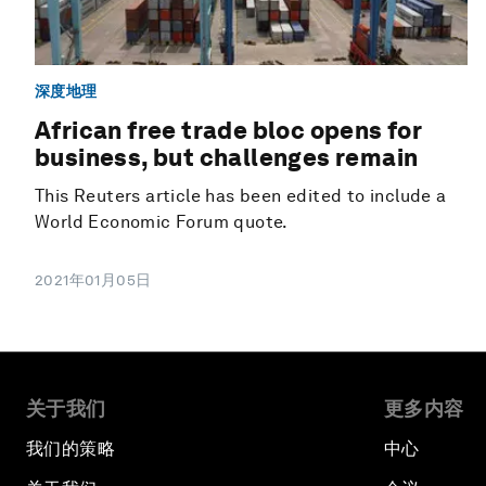
深度地理
African free trade bloc opens for
business, but challenges remain
This Reuters article has been edited to include a
World Economic Forum quote.
2021年01月05日
关于我们
更多内容
我们的策略
中心