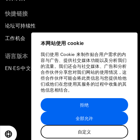
快捷链接
论坛可持续性
工作机会
本网站使用 cookie
我们使用 Cookie 来制作贴合用户需求的内
语言版本
容与广告、提供社交媒体功能以及分析我们
的流量。我们还会与社交媒体、广告和分析
EN
ES
中文
日本語
▪
▪
▪
合作伙伴分享您对我们网站的使用情况，这
些合作伙伴可能会将此类信息与您提供给他
们或他们在您使用其服务的过程中收集的其
他信息相结合。
拒绝
隐私政策和服务条款
全部允许
站点地图
自定义
©
2026
世界经济论坛
EN
ES
中文
日本語