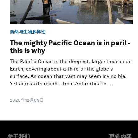
自然与生物多样性
The mighty Pacific Ocean is in peril -
this is why
The Pacific Ocean is the deepest, largest ocean on
Earth, covering about a third of the globe’s
surface. An ocean that vast may seem invincible.
Yet across its reach – from Antarctica in ...
2020年12月09日
关于我们
更多内容