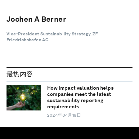
Jochen A Berner
Vice-President Sustainability Strategy, ZF
Friedrichshafen AG
最热内容
How impact valuation helps
companies meet the latest
sustainability reporting
requirements
2024年04月19日