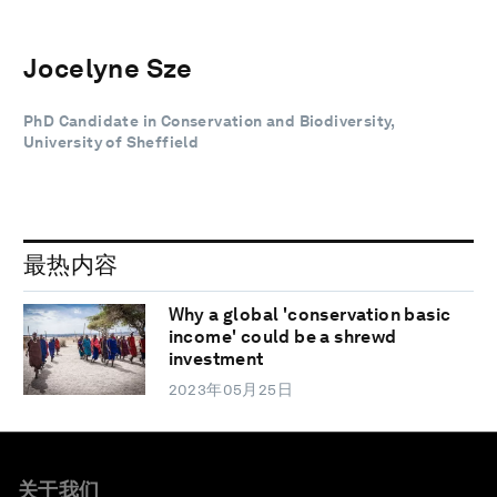
Jocelyne Sze
PhD Candidate in Conservation and Biodiversity,
University of Sheffield
最热内容
Why a global 'conservation basic
income' could be a shrewd
investment
2023年05月25日
关于我们