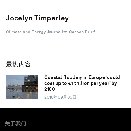
Jocelyn Timperley
Climate and Energy Journalist, Carbon Brief
最热内容
Coastal flooding in Europe ‘could
cost up to €1 trillion per year’ by
2100
2018年09月05日
关于我们