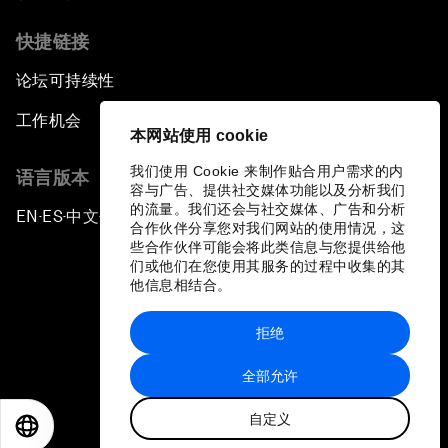
快捷链接
论坛可持续性
工作机会
本网站使用 cookie
我们使用 Cookie 来制作贴合用户需求的内
语言版本
容与广告、提供社交媒体功能以及分析我们
的流量。我们还会与社交媒体、广告和分析
EN
ES
中文
日本語
▪
▪
▪
合作伙伴分享您对我们网站的使用情况，这
些合作伙伴可能会将此类信息与您提供给他
们或他们在您使用其服务的过程中收集的其
他信息相结合。
拒绝
隐私政策和服务条款
全部允许
站点地图
自定义
©
2026
世界经济论坛
EN
ES
中文
日本語