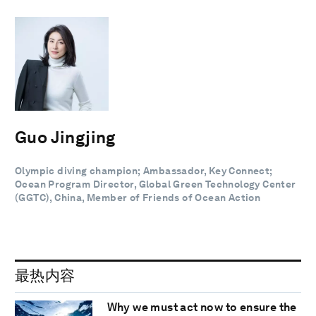
Guo Jingjing
Olympic diving champion; Ambassador, Key Connect;
Ocean Program Director, Global Green Technology Center
(GGTC), China, Member of Friends of Ocean Action
最热内容
Why we must act now to ensure the