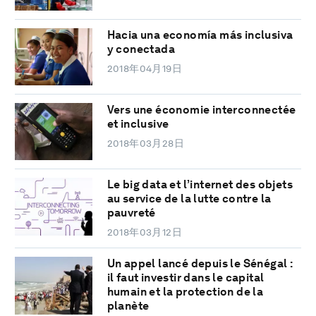
Hacia una economía más inclusiva
y conectada
2018年04月19日
Vers une économie interconnectée
et inclusive
2018年03月28日
Le big data et l’internet des objets
au service de la lutte contre la
pauvreté
2018年03月12日
Un appel lancé depuis le Sénégal :
il faut investir dans le capital
humain et la protection de la
planète