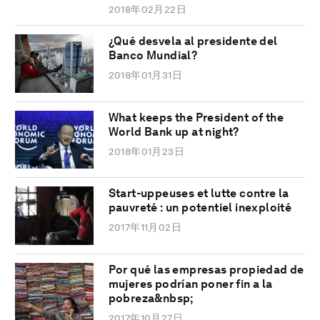
2018年02月22日
¿Qué desvela al presidente del
Banco Mundial?
2018年01月31日
What keeps the President of the
World Bank up at night?
2018年01月23日
Start-uppeuses et lutte contre la
pauvreté : un potentiel inexploité
2017年11月02日
Por qué las empresas propiedad de
mujeres podrían poner fin a la
pobreza&nbsp;
2017年10月27日