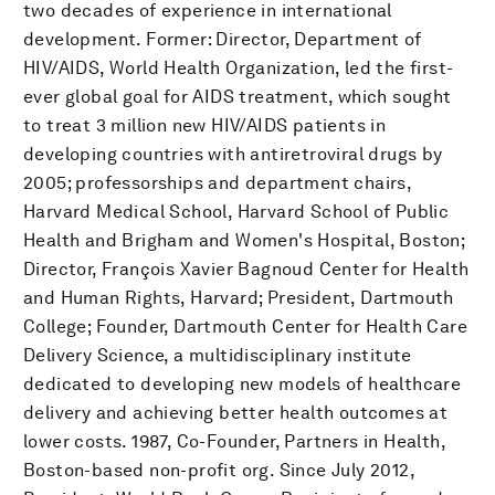
two decades of experience in international
development. Former: Director, Department of
HIV/AIDS, World Health Organization, led the first-
ever global goal for AIDS treatment, which sought
to treat 3 million new HIV/AIDS patients in
developing countries with antiretroviral drugs by
2005; professorships and department chairs,
Harvard Medical School, Harvard School of Public
Health and Brigham and Women's Hospital, Boston;
Director, François Xavier Bagnoud Center for Health
and Human Rights, Harvard; President, Dartmouth
College; Founder, Dartmouth Center for Health Care
Delivery Science, a multidisciplinary institute
dedicated to developing new models of healthcare
delivery and achieving better health outcomes at
lower costs. 1987, Co-Founder, Partners in Health,
Boston-based non-profit org. Since July 2012,