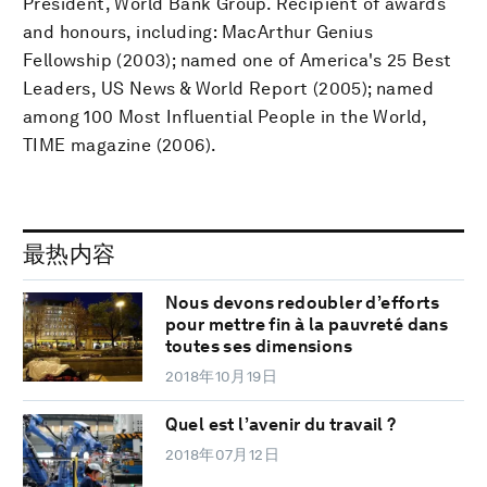
President, World Bank Group. Recipient of awards
and honours, including: MacArthur Genius
Fellowship (2003); named one of America's 25 Best
Leaders, US News & World Report (2005); named
among 100 Most Influential People in the World,
TIME magazine (2006).
最热内容
Nous devons redoubler d’efforts
pour mettre fin à la pauvreté dans
toutes ses dimensions
2018年10月19日
Quel est l’avenir du travail ?
2018年07月12日