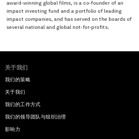
award-winning global films, is a co-founder of an
impact investing fund and a portfolio of leading
impact companies, and has served on the boards of
several national and global not-for-profits.
关于我们
我们的策略
关于我们
我们的工作方式
我们的领导团队与组织治理
影响力