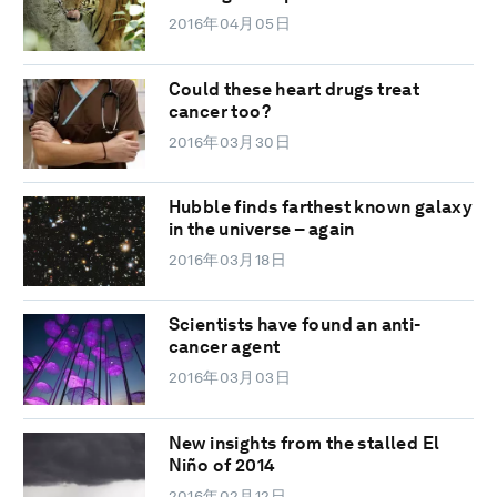
2016年04月05日
Could these heart drugs treat
cancer too?
2016年03月30日
Hubble finds farthest known galaxy
in the universe – again
2016年03月18日
Scientists have found an anti-
cancer agent
2016年03月03日
New insights from the stalled El
Niño of 2014
2016年02月12日