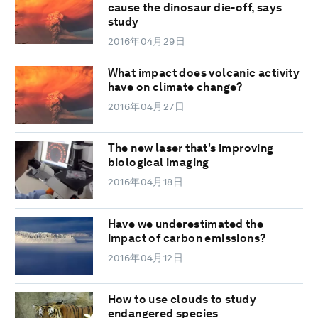
cause the dinosaur die-off, says
study
2016年04月29日
What impact does volcanic activity
have on climate change?
2016年04月27日
The new laser that's improving
biological imaging
2016年04月18日
Have we underestimated the
impact of carbon emissions?
2016年04月12日
How to use clouds to study
endangered species