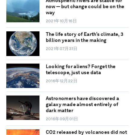
Atmospheric rivers are stable for
now — but change could be on the
way
2021年10月16日
The life story of Earth’s climate, 3
billion years in the making
2021年07月31日
Looking for aliens? Forget the
telescope, just use data
2016年12月22日
Astronomers have discovered a
galaxy made almost entirely of
dark matter
2016年09月01日
CO2 released by volcanoes did not