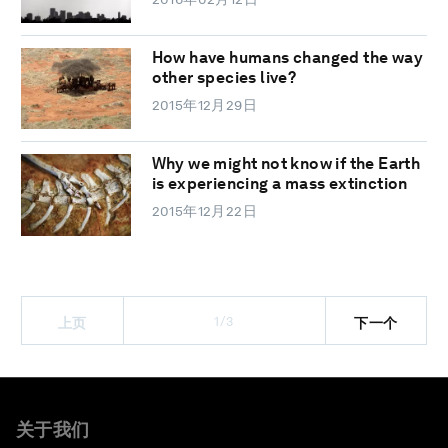
How have humans changed the way
other species live?
2015年12月29日
Why we might not know if the Earth
is experiencing a mass extinction
2015年12月22日
1/3
上页
下一个
关于我们