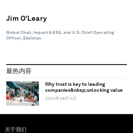
Jim O'Leary
Global Chair, Impact & ESG, and U.S. Chief Operating
Officer, Edelman
最热内容
Why trust is key to leading
companies&nbsp;unlocking value
2022年08月11日
关于我们