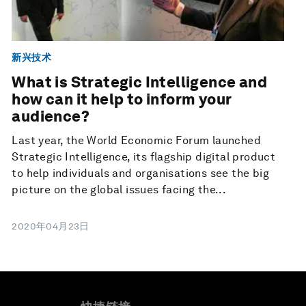
新兴技术
What is Strategic Intelligence and
how can it help to inform your
audience?
Last year, the World Economic Forum launched
Strategic Intelligence, its flagship digital product
to help individuals and organisations see the big
picture on the global issues facing the...
2020年04月23日