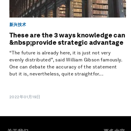
新兴技术
These are the 3 ways knowledge can
&nbsp;provide strategic advantage
“The future is already here, it is just not very
evenly distributed”, said William Gibson famously.
One can debate the accuracy of the statement
but it is, nevertheless, quite straightfor...
2022年01月19日