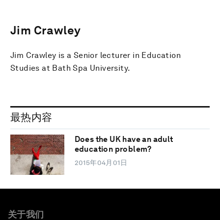
Jim Crawley
Jim Crawley is a Senior lecturer in Education
Studies at Bath Spa University.
最热内容
Does the UK have an adult
education problem?
2015年04月01日
关于我们