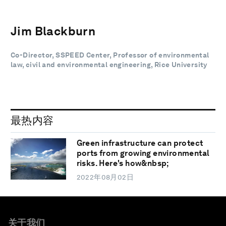
Jim Blackburn
Co-Director, SSPEED Center, Professor of environmental
law, civil and environmental engineering, Rice University
最热内容
Green infrastructure can protect
ports from growing environmental
risks. Here's how&nbsp;
2022年08月02日
关于我们