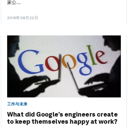
家公...
2016年08月22日
工作与未来
What did Google’s engineers create
to keep themselves happy at work?