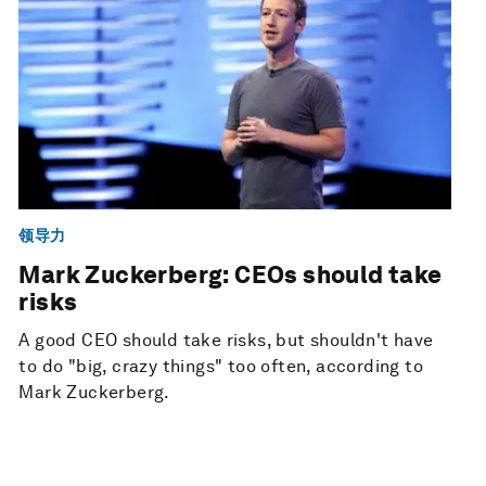
领导力
Mark Zuckerberg: CEOs should take
risks
A good CEO should take risks, but shouldn't have
to do "big, crazy things" too often, according to
Mark Zuckerberg.