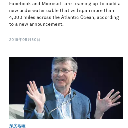
Facebook and Microsoft are teaming up to build a
new underwater cable that will span more than
4,000 miles across the Atlantic Ocean, according
to a new announcement.
2016年05月30日
深度地理