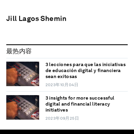
Jill Lagos Shemin
最热内容
3 lecciones para que las iniciativas
de educación digital y financiera
sean exitosas
2023年10月04日
3 insights for more successful
digital and financial literacy
initiatives
2023年09月25日