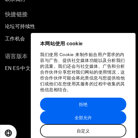
快捷链接
论坛可持续性
工作机会
本网站使用 cookie
我们使用 Cookie 来制作贴合用户需求的内
语言版本
容与广告、提供社交媒体功能以及分析我们
的流量。我们还会与社交媒体、广告和分析
EN
ES
中文
日本語
▪
▪
▪
合作伙伴分享您对我们网站的使用情况，这
些合作伙伴可能会将此类信息与您提供给他
们或他们在您使用其服务的过程中收集的其
他信息相结合。
拒绝
隐私政策和服务条款
全部允许
站点地图
自定义
©
2026
世界经济论坛
EN
ES
中文
日本語