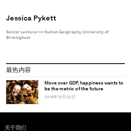
Jessica Pykett
Senior Lecturer in Human Geography, University of
Birmingham
最热内容
Move over GDP, happiness wants to
be the metric of the future
2018年10月02日
关于我们