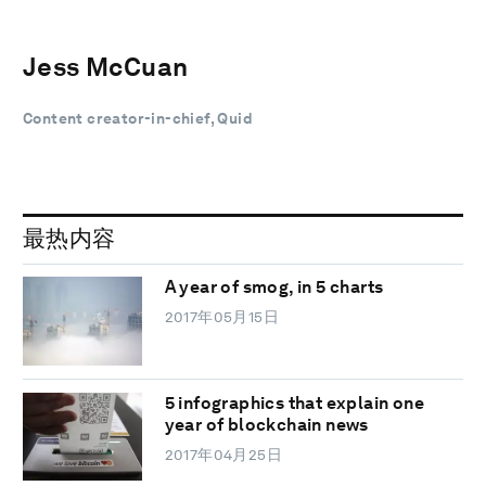
Jess McCuan
Content creator-in-chief, Quid
最热内容
A year of smog, in 5 charts
2017年05月15日
5 infographics that explain one
year of blockchain news
2017年04月25日